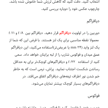
انتخاب کنید. دقت کنید که کاهش لرزش شما خاموش شده باشد.
چارچوب عکس خود را دوباره بررسی کنید.
دیافراگم
دوربین را در اولویت
دیافراگم
قرار دهید. دیافراگم بین f /8 و f /11
معمولا نقطه مناسبی برای یک لنز هستند. با فرض این که شما از
یک لنز واید (۲۴ mm یا عریض‌تر)استفاده می‌کنید، این دیافراگم
عمق میدان و فوکوس شارپ را از لبه برایتان خواهد داد. سعی
کنید از استفاده f /22 و دیافراگم‌های کوچک‌تر برای به حداقل
رساندن شکست اجتناب نمایید. پراش، نرمی است که به خاطر
خم شدن نور اطراف تیغه‌های دیافراگم اتفاق می‌افتد. در
دیافراگم‌های بسیار کوچک بیشتر نمایان می‌شود.
فوکوس
دوربین خود را خاموش کنید تا فوکوس دستی داشته باشید و