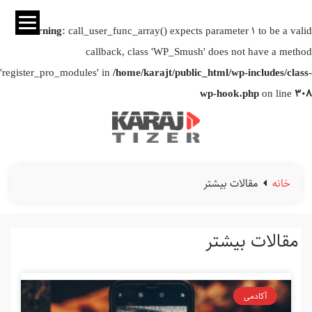
Warning
: call_user_func_array() expects parameter 1 to be a valid
callback, class 'WP_Smush' does not have a method
'register_pro_modules' in
/home/karajt/public_html/wp-includes/class-
wp-hook.php
on line
308
خانه
مقالات بیشتر
مقالات بیشتر
آکادمی