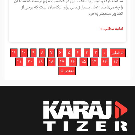
ساعت گرگ‌ و میش یا ساعت آبی در عکاسی، مهم نیست که شما آن
را چه می‌نامید؛ زمان بسیار زیبایی برای عکاسان است که برخی از
تصاویر منحصر به فرد
ادامه مطلب »
« قبلی
1
2
3
4
5
6
7
8
9
10
11
21
20
19
18
17
16
15
14
13
12
بعدی »