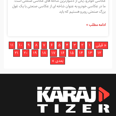
عکاسی خودرو، یکی از دشوارترین شاخه های عکاسی صنعتی است.
ما در عکاسی خودرو به عنوان شاخه ­ای از عکاسی صنعتی با یک غول
بزرگ صنعتی روبرو هستیم که باید
ادامه مطلب »
« قبلی
1
2
3
4
5
6
7
8
9
10
11
21
20
19
18
17
16
15
14
13
12
بعدی »