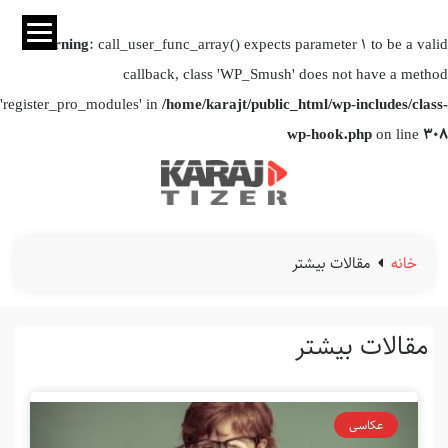
Warning
: call_user_func_array() expects parameter 1 to be a valid
callback, class 'WP_Smush' does not have a method
'register_pro_modules' in
/home/karajt/public_html/wp-includes/class-
wp-hook.php
on line
308
خانه
مقالات بیشتر
مقالات بیشتر
عکاسی