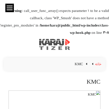
Warning
: call_user_func_array() expects parameter 1 to be a valid
callback, class 'WP_Smush' does not have a method
'register_pro_modules' in
/home/karajt/public_html/wp-includes/class-
wp-hook.php
on line
308
خانه
KMC
KMC