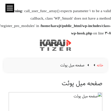
Warning
: call_user_func_array() expects parameter 1 to be a valid
callback, class 'WP_Smush' does not have a method
'register_pro_modules' in
/home/karajt/public_html/wp-includes/class-
wp-hook.php
on line
308
خانه
صفحه میل پوئت
صفحه میل پوئت