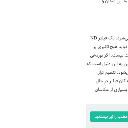
ا این امکان را
فیلتر ND برای چگالی خنثی کوتاه است، که گاهی به “فیلتر خاکستری” یا “شیشه تاریک” اطلاق می‌شود. یک فیلتر ND
امل باید همه رنگ‌های مرئی نور را به طور مساوی فیلتر کند. این به این معنی است که فیلتر ND نباید هیچ تاثیری بر
ست نیست. اگر نوردهی
. این به این دلیل است که
ی سنسور ایجاد می‌شود. تنظیم تراز
گان فیلتر در حال
 طور کامل، بسیاری از عکاسان
طلب را نیز بپسندید