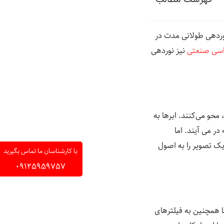
وردهی طولانی مدت در
سی صنعتی
نیز نوردهی
محو می‌کنند. ابرها به
ر می آیند. اما
یک تصویر را به اصول
با کارشناسان ما تماس بگیرید
09125959757
لا شارژ)، شما همچنین به فیلترهای