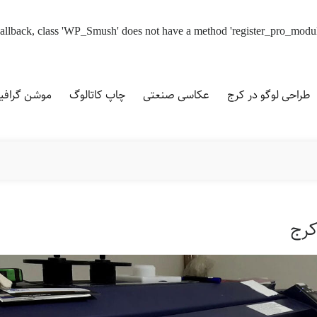
d callback, class 'WP_Smush' does not have a method 'register_pro_modu
طراحی لوگو در کرج
عکاسی صنعتی
چاپ کاتالوگ
موشن گراف
کرج