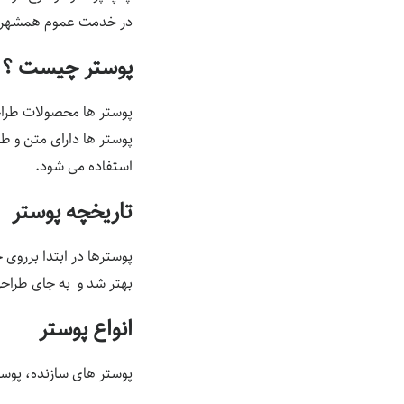
در خدمت عموم همشهریا
پوستر چیست ؟
پوستر ها محصولات طراحی
پوستر ها دارای متن و ط
استفاده می شود.
تاریخچه پوستر
پوسترها در ابتدا برروی
بهتر شد و به جای طراحی
انواع پوستر
پوستر های سازنده، پوست