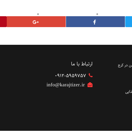
ارتباط با ما
 در کرج
۰۹۱۲-5959757
info@karajtizer.ir
ایی