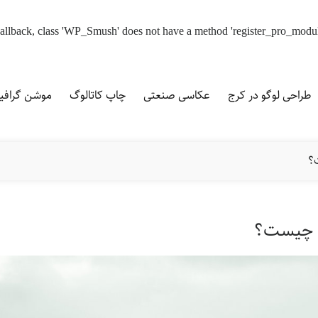
d callback, class 'WP_Smush' does not have a method 'register_pro_modu
طراحی لوگو در کرج
عکاسی صنعتی
چاپ کاتالوگ
موشن گراف
؟
ی چیست؟