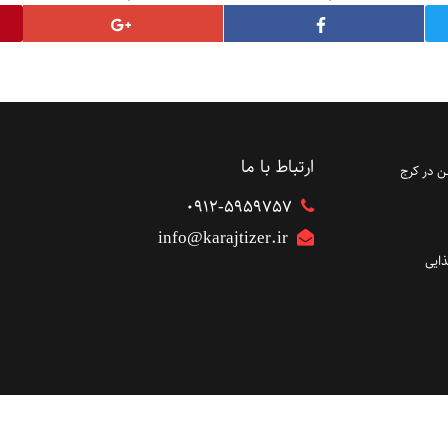
ارتباط با ما
 در کرج
۰۹۱۲-5959757
info@karajtizer.ir
ایی