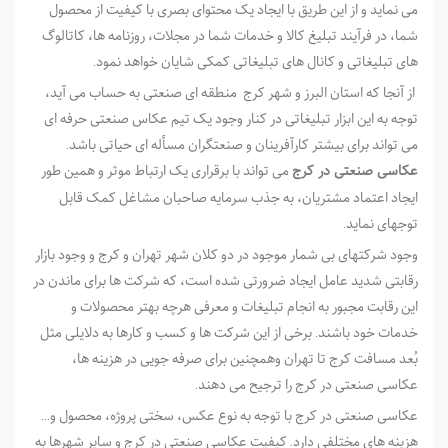
می­ نماید و از این طریق با ایجاد یک محتوای بصری با کیفیت از محصول
شما، در فرآیند تبلیغ کالا و خدمات شما در مجلات، روزنامه ها، کاتالوگ
های تبلیغاتی و کانال های تبلیغاتی کمکی شایان خواهد نمود.
از آنجا که استان البرز و شهر کرج منطقه ای صنعتی به حساب می آید،
توجه به این ابزار تبلیغاتی در کنار وجود یک تیم عکاس صنعتی حرفه ای
می تواند برای بیشتر کارآفرینان و صنعتگران مسأله ای حیاتی باشد.
عکاسی صنعتی در کرج
می تواند با برقراری یک ارتباط موثر و همین طور
ایجاد اعتماد مشتریان، به جذب سرمایه صاحبان مشاغل کمک قابل
توجه­ای نماید.
وجود شرکت­های بی شمار موجود در دو کلان شهر تهران و کرج و وجود بازار
رقابتی شدید عامل ایجاد ضرورتی شده است، که شرکت ­ها برای ماندن در
این رقابت مجبور به انجام تبلیغات و معرفی هرچه بهتر محصولات و
خدمات خود باشند. برخی از این شرکت­ ها و کسب و کارها به دلایلی مثل
بُعد مسافت کرج تا تهران وهمچنین برای صرفه جویی در هزینه ها،
عکاسی صنعتی در کرج را ترجیح می دهند.
عکاسی صنعتی در کرج با توجه به نوع عکس، سختی پروژه، محصول و…
هزینه های مختلفی دارد. کیفیت عکاسی صنعتی در کرج و سایر شهرها به