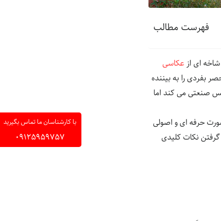
فهرست مطالب
شاخه ­ای از
عکاسی
ر بفردی را به بیننده
س صنعتی می کند اما
رت حرفه ای و اصولی
با کارشناسان ما تماس بگیرید
09125959757
 گرفتن نکات کلیدی