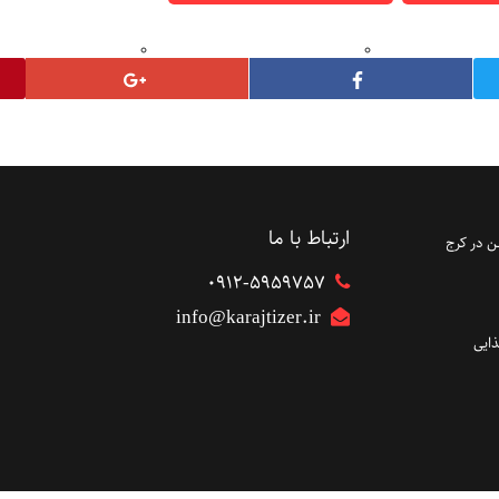
ارتباط با ما
 در کرج
۰۹۱۲-5959757
info@karajtizer.ir
ایی