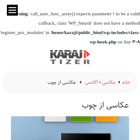
Warning
: call_user_func_array() expects parameter 1 to be a valid
callback, class 'WP_Smush' does not have a method
'register_pro_modules' in
/home/karajt/public_html/wp-includes/class-
wp-hook.php
on line
308
خانه
عکاسی
•
آکادمی
عکاسی از چوب
عکاسی از چوب