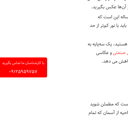
ز آن‌ها عکس بگیرید.
اله این است که
د با نور کم‌تر از حد
 هستید، یک سه‌پایه به
 صنعتی
و عکاسی
 کاهش می دهد.
با کارشناسان ما تماس بگیرید
09125959757
 است که مطمئن شوید
یه از آسمان که تمام